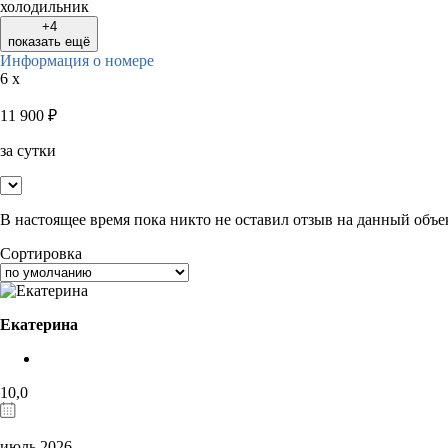
холодильник
+4
показать ещё
Информация о номере
6 x
11 900
₽
за сутки
В настоящее время пока никто не оставил отзыв на данный объе
Сортировка
Екатерина
10,0
июль 2026