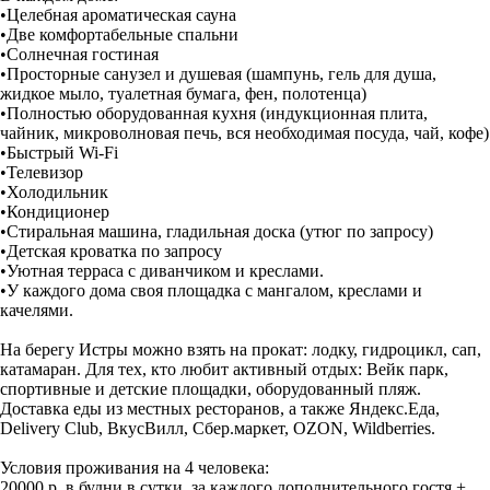
•Целебная ароматическая сауна
•Две комфортабельные спальни
•Солнечная гостиная
•Просторные санузел и душевая (шампунь, гель для душа,
жидкое мыло, туалетная бумага, фен, полотенца)
•Полностью оборудованная кухня (индукционная плита,
чайник, микроволновая печь, вся необходимая посуда, чай, кофе)
•Быстрый Wi-Fi
•Телевизор
•Холодильник
•Кондиционер
•Стиральная машина, гладильная доска (утюг по запросу)
•Детская кроватка по запросу
•Уютная терраса с диванчиком и креслами.
•У каждого дома своя площадка с мангалом, креслами и
качелями.
На берегу Истры можно взять на прокат: лодку, гидроцикл, сап,
катамаран. Для тех, кто любит активный отдых: Вейк парк,
спортивные и детские площадки, оборудованный пляж.
Доставка еды из местных ресторанов, а также Яндекс.Еда,
Delivery Club, ВкусВилл, Сбер.маркет, OZON, Wildberries.
Условия проживания на 4 человека:
20000 р. в будни в сутки, за каждого дополнительного гостя +