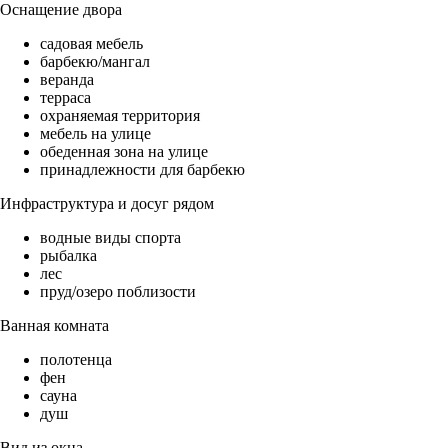
Оснащение двора
садовая мебель
барбекю/мангал
веранда
терраса
охраняемая территория
мебель на улице
обеденная зона на улице
принадлежности для барбекю
Инфраструктура и досуг рядом
водные виды спорта
рыбалка
лес
пруд/озеро поблизости
Ванная комната
полотенца
фен
сауна
душ
Вид из окна